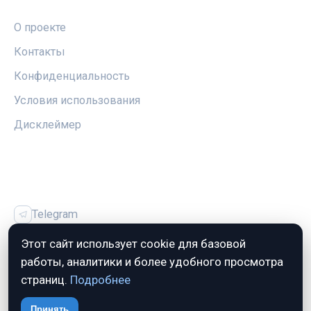
О проекте
Контакты
Конфиденциальность
Условия использования
Дисклеймер
СОЦСЕТИ
Telegram
Vk
Этот сайт использует cookie для базовой
работы, аналитики и более удобного просмотра
страниц.
Подробнее
© 2026 Автозалог.Инфо. Все права защищены.
Принять