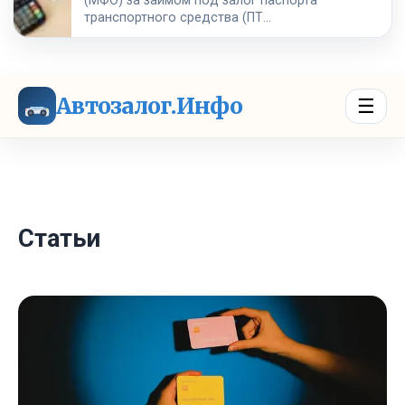
(МФО) за займом под залог паспорта
транспортного средства (ПТ…
Автозалог.Инфо
☰
Статьи