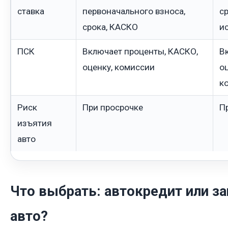
ставка
первоначального взноса,
ср
срока, КАСКО
и
ПСК
Включает проценты, КАСКО,
В
оценку, комиссии
о
к
Риск
При просрочке
П
изъятия
авто
Что выбрать: автокредит или за
авто?