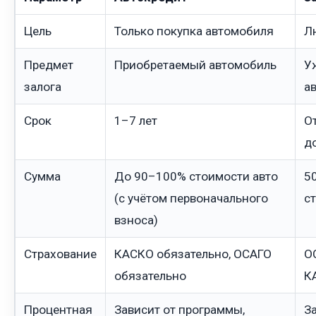
Цель
Только покупка автомобиля
Л
Предмет
Приобретаемый автомобиль
У
залога
а
Срок
1–7 лет
О
д
Сумма
До 90–100% стоимости авто
5
(с учётом первоначального
с
взноса)
Страхование
КАСКО обязательно, ОСАГО
О
обязательно
К
Процентная
Зависит от программы,
За