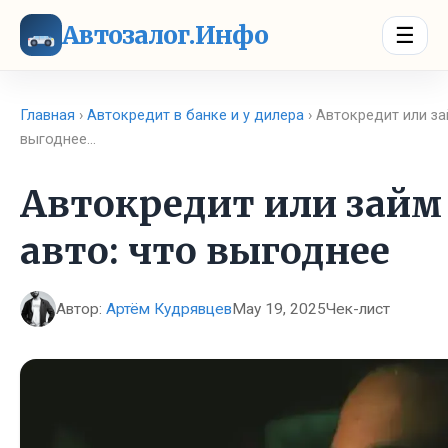
Автозалог.Инфо
☰
Главная
›
Автокредит в банке и у дилера
› Автокредит или за
выгоднее…
Автокредит или займ 
авто: что выгоднее
Автор:
Артём Кудрявцев
May 19, 2025
Чек-лист