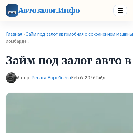
Автозалог.Инфо
☰
Главная
›
Займ под залог автомобиля с сохранением машины
ломбарде…
Займ под залог авто 
Автор:
Рената Воробьёва
Feb 6, 2026
Гайд