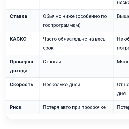
неск
Ставка
Обычно ниже (особенно по
Выше
госпрограммам)
КАСКО
Часто обязательно на весь
Не о
срок
потр
Проверка
Строгая
Мягк
дохода
Скорость
Несколько дней
От н
дня
Риск
Потеря авто при просрочке
Поте