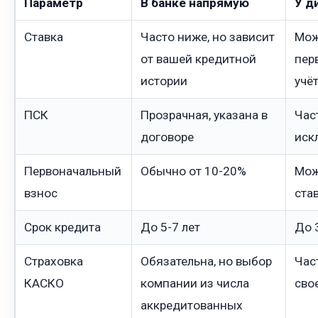
Параметр
В банке напрямую
У д
Ставка
Часто ниже, но зависит
Мож
от вашей кредитной
пер
истории
учё
ПСК
Прозрачная, указана в
Час
договоре
иск
Первоначальный
Обычно от 10-20%
Мож
взнос
ста
Срок кредита
До 5-7 лет
До 
Страховка
Обязательна, но выбор
Час
КАСКО
компании из числа
сво
аккредитованных