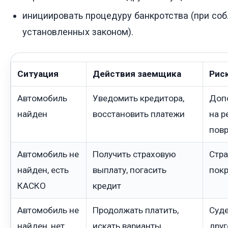
инициировать процедуру банкротства (при со
установленных законом).
Ситуация
Действия заемщика
Рис
Автомобиль
Уведомить кредитора,
Доп
найден
восстановить платежи
на р
пов
Автомобиль не
Получить страховую
Стра
найден, есть
выплату, погасить
покр
КАСКО
кредит
Автомобиль не
Продолжать платить,
Суде
найден, нет
искать варианты
друг