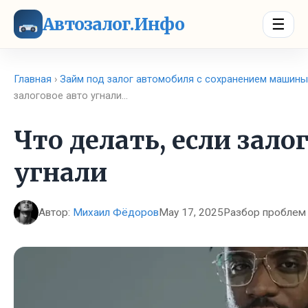
Автозалог.Инфо
☰
Главная
›
Займ под залог автомобиля с сохранением машины
залоговое авто угнали…
Что делать, если зало
угнали
Автор:
Михаил Фёдоров
May 17, 2025
Разбор проблем