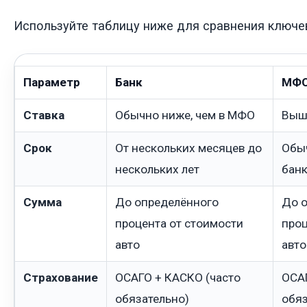
Используйте таблицу ниже для сравнения ключе
Параметр
Банк
МФ
Ставка
Обычно ниже, чем в МФО
Выше
Срок
От нескольких месяцев до
Обыч
нескольких лет
бан
Сумма
До определённого
До 
процента от стоимости
проц
авто
авто
Страхование
ОСАГО + КАСКО (часто
ОСА
обязательно)
обяз