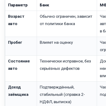
Параметр
Банк
М
Возраст
Обычно ограничен, зависит
Ча
авто
от политики банка
ав
в б
Пробег
Влияет на оценку
Час
ог
Состояние
Технически исправное, без
До
авто
серьёзных дефектов
не
вл
Доход
Подтверждённый,
Ча
заёмщика
стабильный (справка 2-
по
НДФЛ, выписка)