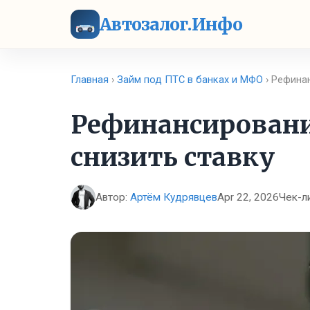
Автозалог.Инфо
Главная
›
Займ под ПТС в банках и МФО
› Рефина
Рефинансировани
снизить ставку
Автор:
Артём Кудрявцев
Apr 22, 2026
Чек-л