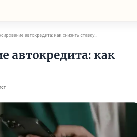
нсирование автокредита: как снизить ставку…
е автокредита: как
ист