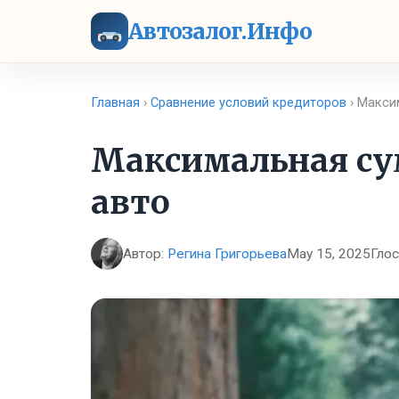
Автозалог.Инфо
Главная
›
Сравнение условий кредиторов
› Макси
Максимальная су
авто
Автор:
Регина Григорьева
May 15, 2025
Гло