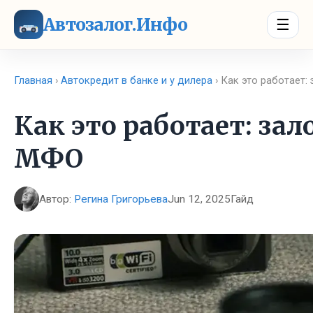
Автозалог.Инфо
☰
Главная
›
Автокредит в банке и у дилера
› Как это работает:
Как это работает: зал
МФО
Автор:
Регина Григорьева
Jun 12, 2025
Гайд