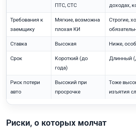
ПТС, СТС
доходах, к
Требования к
Мягкие, возможна
Строгие, х
заемщику
плохая КИ
обязатель
Ставка
Высокая
Ниже, осо
Срок
Короткий (до
Длинный (д
года)
Риск потери
Высокий при
Тоже высок
авто
просрочке
изъятия с
Риски, о которых молчат