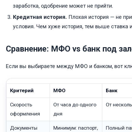
заработка, одобрение может не прийти.
Кредитная история.
Плохая история — не приг
условия. Чем хуже история, тем выше ставка 
Сравнение: МФО vs банк под зал
Если вы выбираете между МФО и банком, вот кл
Критерий
МФО
Банк
Скорость
От часа до одного
От несколь
оформления
дня
Документы
Минимум: паспорт,
Полный пак