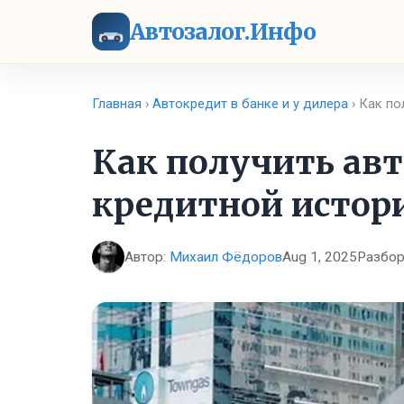
Автозалог.Инфо
Главная
›
Автокредит в банке и у дилера
› Как по
Как получить авт
кредитной истор
Автор:
Михаил Фёдоров
Aug 1, 2025
Разбор