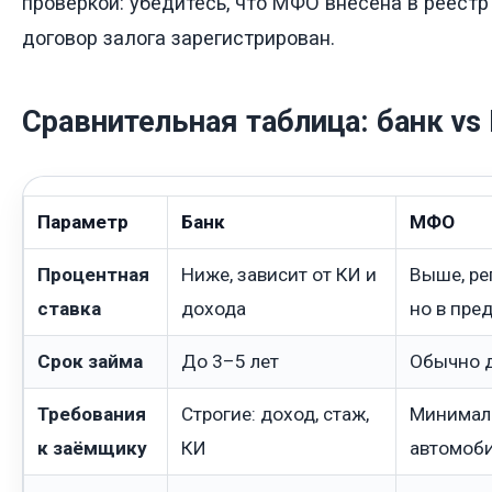
проверкой: убедитесь, что МФО внесена в реестр 
договор залога зарегистрирован.
Сравнительная таблица: банк v
Параметр
Банк
МФО
Процентная
Ниже, зависит от КИ и
Выше, ре
ставка
дохода
но в пре
Срок займа
До 3–5 лет
Обычно д
Требования
Строгие: доход, стаж,
Минимал
к заёмщику
КИ
автомоб