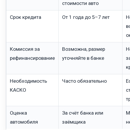
стоимости авто
Срок кредита
От 1 года до 5–7 лет
Н
в
о
Комиссия за
Возможна, размер
Н
рефинансирование
уточняйте в банке
з
к
Необходимость
Часто обязательно
Е
КАСКО
с
т
Оценка
За счёт банка или
М
автомобиля
заёмщика
н