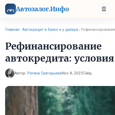
Автозалог.Инфо
☰
Главная
›
Автокредит в банке и у дилера
› Рефинансирование
Рефинансирование
автокредита: условия
Автор:
Регина Григорьева
Nov 8, 2025
Гайд