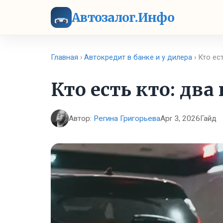
Автозалог.Инфо
Главная
›
Автокредит в банке и у дилера
› Кто ес
Кто есть кто: два
Автор:
Регина Григорьева
Apr 3, 2026
Гайд