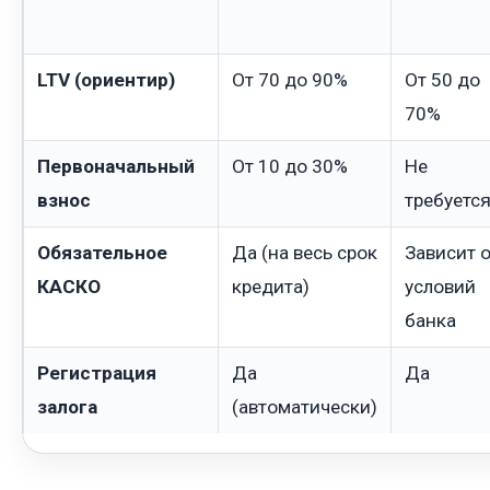
LTV (ориентир)
От 70 до 90%
От 50 до
70%
Первоначальный
От 10 до 30%
Не
взнос
требуетс
Обязательное
Да (на весь срок
Зависит 
КАСКО
кредита)
условий
банка
Регистрация
Да
Да
залога
(автоматически)