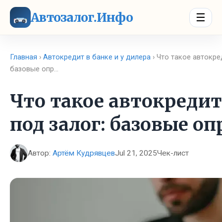
Автозалог.Инфо
☰
Главная
›
Автокредит в банке и у дилера
› Что такое автокре
базовые опр…
Что такое автокредит
под залог: базовые о
Автор:
Артём Кудрявцев
Jul 21, 2025
Чек-лист