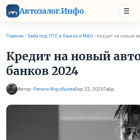
Автозалог.Инфо
☰
Главная
›
Займ под ПТС в банках и МФО
› Кредит на новый ав
Кредит на новый авто
банков 2024
Автор:
Рената Воробьёва
Sep 22, 2025
Гайд