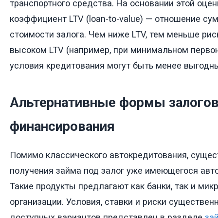
транспортного средства. На основании этой оце
коэффициент LTV (loan-to-value) — отношение су
стоимости залога. Чем ниже LTV, тем меньше рис
высоком LTV (например, при минимальном перво
условия кредитования могут быть менее выгодн
Альтернативные формы залого
финансирования
Помимо классического автокредитования, сущес
получения займа под залог уже имеющегося авт
Такие продукты предлагают как банки, так и ми
организации. Условия, ставки и риски существен
доступных вариантов представлен в разделе
за