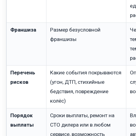
ед
ра
Франшиза
Размер безусловной
Че
франшизы
те
те
ра
Перечень
Какие события покрываются
Оп
рисков
(угон, ДТП, стихийные
сл
бедствия, повреждение
во
колёс)
Порядок
Сроки выплаты, ремонт на
Вл
выплаты
СТО дилера или в любом
во
сервисе, возможность
ав