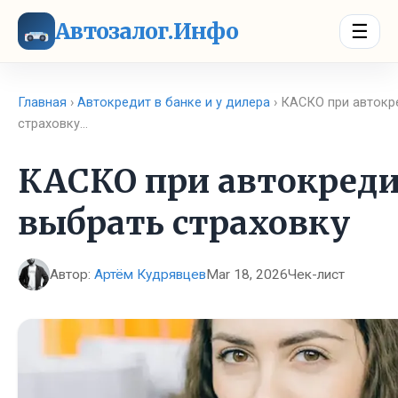
Автозалог.Инфо
☰
Главная
›
Автокредит в банке и у дилера
› КАСКО при автокр
страховку…
КАСКО при автокреди
выбрать страховку
Автор:
Артём Кудрявцев
Mar 18, 2026
Чек-лист