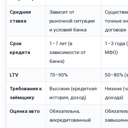
Средняя
Зависит от
Существе
ставка
рыночной ситуации
точные зн
и условий банка
договоре
Срок
1–7 лет (в
1–3 года 
кредита
зависимости от
МФО)
банка)
LTV
70–90%
50–80% (з
Требования к
Высокие (кредитная
Низкие (ч
заёмщику
история, доход)
дохода)
Оценка авто
Обязательна,
Обязатель
аккредитованный
завышен