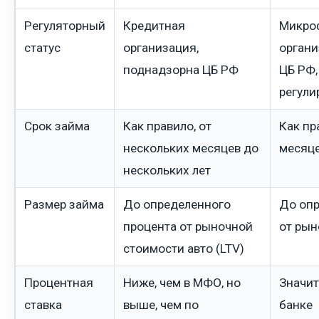
Регуляторный
Кредитная
Микро
статус
организация,
органи
поднадзорна ЦБ РФ
ЦБ РФ,
регули
Срок займа
Как правило, от
Как пр
нескольких месяцев до
месяце
нескольких лет
Размер займа
До определенного
До опр
процента от рыночной
от рын
стоимости авто (LTV)
Процентная
Ниже, чем в МФО, но
Значит
ставка
выше, чем по
банке