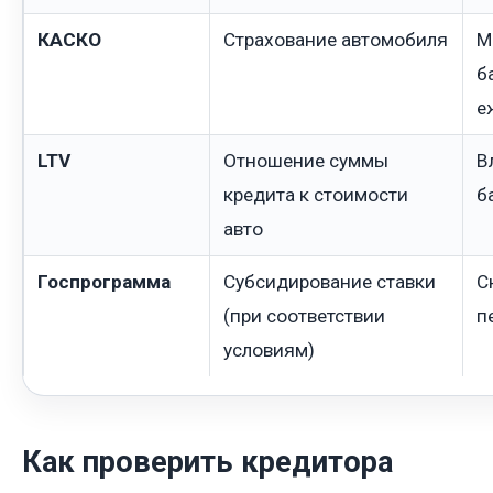
КАСКО
Страхование автомобиля
М
б
е
LTV
Отношение суммы
В
кредита к стоимости
б
авто
Госпрограмма
Субсидирование ставки
С
(при соответствии
п
условиям)
Как проверить кредитора