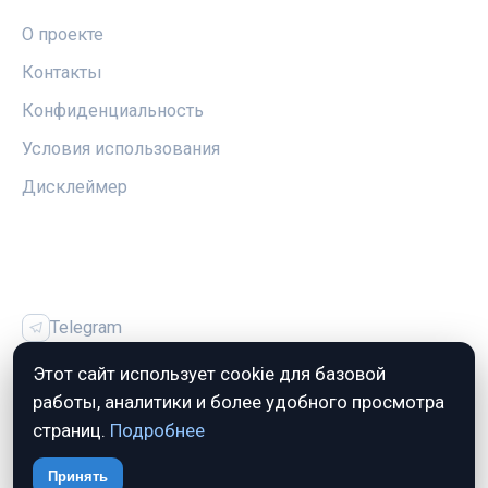
О проекте
Контакты
Конфиденциальность
Условия использования
Дисклеймер
СОЦСЕТИ
Telegram
Vk
Этот сайт использует cookie для базовой
работы, аналитики и более удобного просмотра
страниц.
Подробнее
© 2026 Автозалог.Инфо. Все права защищены.
Принять