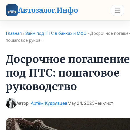
Автозалог.Инфо
☰
Главная
›
Займ под ПТС в банках и МФО
› Досрочное погашен
пошаговое руков…
Досрочное погашение
под ПТС: пошаговое
руководство
Автор:
Артём Кудрявцев
May 24, 2025
Чек-лист