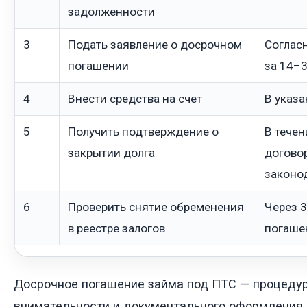
задолженности
3
Подать заявление о досрочном
Соглас
погашении
за 14–3
4
Внести средства на счет
В указа
5
Получить подтверждение о
В течен
закрытии долга
догово
законо
6
Проверить снятие обременения
Через 3
в реестре залогов
погаше
Досрочное погашение займа под ПТС — процеду
внимательности и документального оформления 