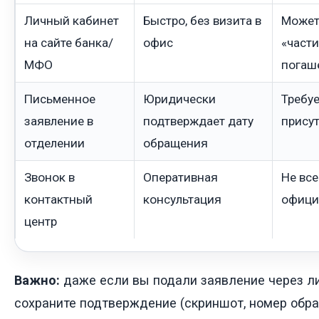
Личный кабинет
Быстро, без визита в
Может
на сайте банка/
офис
«част
МФО
погаш
Письменное
Юридически
Требуе
заявление в
подтверждает дату
прису
отделении
обращения
Звонок в
Оперативная
Не все
контактный
консультация
офици
центр
Важно:
даже если вы подали заявление через ли
сохраните подтверждение (скриншот, номер обра