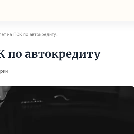
яет на ПСК по автокредиту…
К по автокредиту
арий