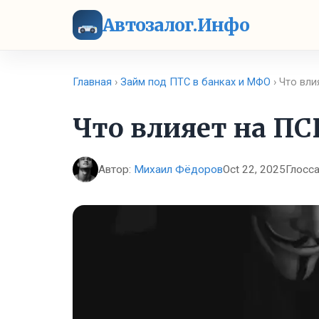
Автозалог.Инфо
Главная
›
Займ под ПТС в банках и МФО
› Что вли
Что влияет на ПС
Автор:
Михаил Фёдоров
Oct 22, 2025
Глосс