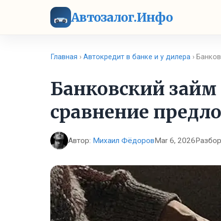
Автозалог.Инфо
Главная
›
Автокредит в банке и у дилера
› Банков
Банковский займ 
сравнение предл
Автор:
Михаил Фёдоров
Mar 6, 2026
Разбор