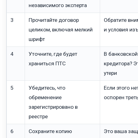
независимого эксперта
3
Прочитайте договор
Обратите вни
целиком, включая мелкий
и условия из
шрифт
4
Уточните, где будет
В банковской
храниться ПТС
кредитора? Э
утери
5
Убедитесь, что
Если этого не
обременение
оспорен трет
зарегистрировано в
реестре
6
Сохраните копию
Это ваша защ