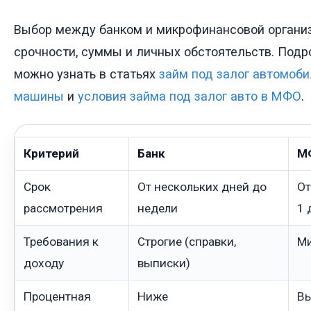
Выбор между банком и микрофинансовой организ
срочности, суммы и личных обстоятельств. Подр
можно узнать в статьях
займ под залог автомоби
машины
и
условия займа под залог авто в МФО
.
Критерий
Банк
М
Срок
От нескольких дней до
От
рассмотрения
недели
1 
Требования к
Строгие (справки,
М
доходу
выписки)
Процентная
Ниже
В