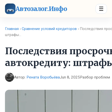
Автозалог.Инфо
☰
Главная
›
Сравнение условий кредиторов
› Последствия прос
штрафы…
Последствия просроч
автокредиту: штраф
Автор:
Рената Воробьёва
Jun 8, 2025
Разбор проблем