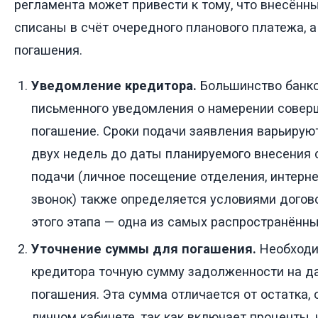
регламента может привести к тому, что внесённ
списаны в счёт очередного планового платежа, а
погашения.
Уведомление кредитора.
Большинство банко
письменного уведомления о намерении совер
погашение. Сроки подачи заявления варьируют
двух недель до даты планируемого внесения 
подачи (личное посещение отделения, интерн
звонок) также определяется условиями догов
этого этапа — одна из самых распространённы
Уточнение суммы для погашения.
Необходи
кредитора точную сумму задолженности на д
погашения. Эта сумма отличается от остатка,
личном кабинете, так как включает проценты,