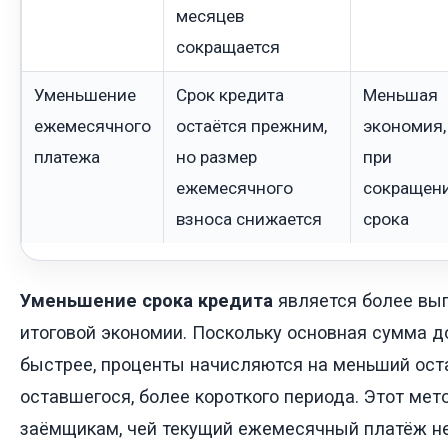
месяцев
сокращается
Уменьшение
Срок кредита
Меньшая
ежемесячного
остаётся прежним,
экономия,
платежа
но размер
при
ежемесячного
сокращен
взноса снижается
срока
Уменьшение срока кредита
является более выг
итоговой экономии. Поскольку основная сумма д
быстрее, проценты начисляются на меньший оста
оставшегося, более короткого периода. Этот мет
заёмщикам, чей текущий ежемесячный платёж н