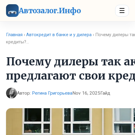
Автозалог.Инфо
☰
Главная
›
Автокредит в банке и у дилера
› Почему дилеры та
кредиты?…
Почему дилеры так а
предлагают свои кре
Автор:
Регина Григорьева
Nov 16, 2025
Гайд