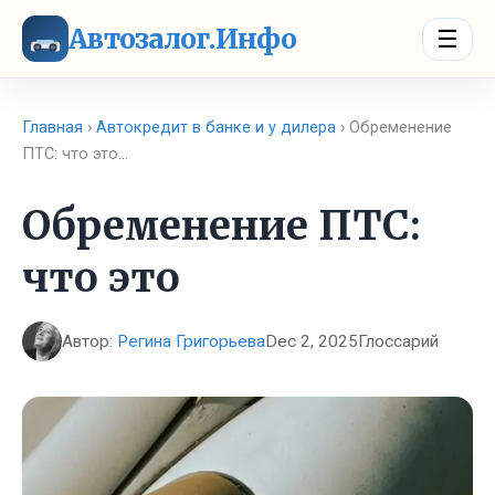
Автозалог.Инфо
☰
Главная
›
Автокредит в банке и у дилера
› Обременение
ПТС: что это…
Обременение ПТС:
что это
Автор:
Регина Григорьева
Dec 2, 2025
Глоссарий