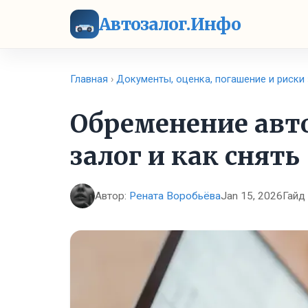
Автозалог.Инфо
Главная
›
Документы, оценка, погашение и риски
Обременение авто
залог и как снять
Автор:
Рената Воробьёва
Jan 15, 2026
Гайд