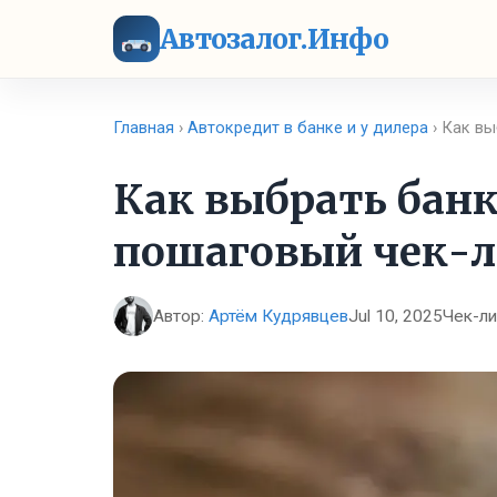
Автозалог.Инфо
Главная
›
Автокредит в банке и у дилера
› Как вы
Как выбрать банк
пошаговый чек-л
Автор:
Артём Кудрявцев
Jul 10, 2025
Чек-ли