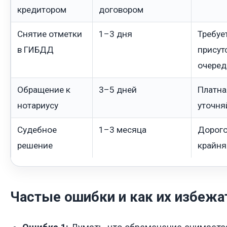
кредитором
договором
Снятие отметки
1–3 дня
Требуе
в ГИБДД
присут
очеред
Обращение к
3–5 дней
Платна
нотариусу
уточня
Судебное
1–3 месяца
Дорого
решение
крайня
Частые ошибки и как их избежа