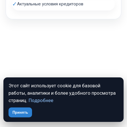
✓
Актуальные условия кредиторов
АВТОЗАЛОГ.ИНФО
Этот сайт использует cookie для базовой
работы, аналитики и более удобного просмотра
Займы и кредиты под залог авто: разбираемся без
страниц.
Подробнее
спешки и рекламы
Принять
📞 +7 (962) 743-80-75