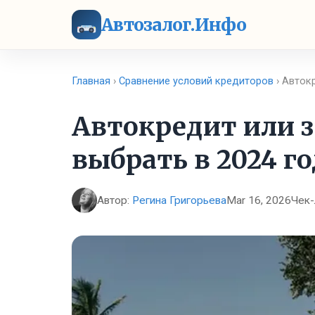
Автозалог.Инфо
Главная
›
Сравнение условий кредиторов
› Автокр
Автокредит или з
выбрать в 2024 го
Автор:
Регина Григорьева
Mar 16, 2026
Чек-