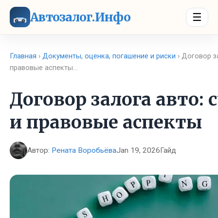
Автозалог.Инфо
☰
Главная
›
Документы, оценка, погашение и риски
› Договор з
правовые аспекты…
Договор залога авто:
и правовые аспекты
Автор:
Рената Воробьёва
Jan 19, 2026
Гайд