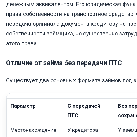
денежным эквивалентом. Его юридическая функ
права собственности на транспортное средство. 
передача оригинала документа кредитору не пр
собственности заёмщика, но существенно затру
этого права.
Отличие от займа без передачи ПТС
Существует два основных формата займов под з
Параметр
С передачей
Без пе
ПТС
сохран
Местонахождение
У кредитора
У заёмщ