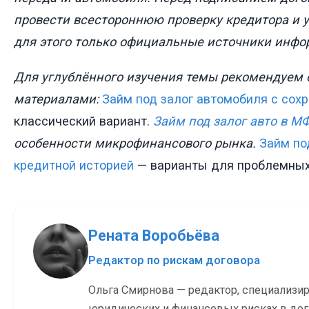
провести всестороннюю проверку кредитора и у
для этого только официальные источники инфо
Для углублённого изучения темы рекомендуем 
материалами:
Займ под залог автомобиля с со
классический вариант.
Займ под залог авто в М
особенности микрофинансового рынка.
Займ по
кредитной историей
— варианты для проблемных
Рената Воробьёва
Редактор по рискам договора
Ольга Смирнова — редактор, специализи
юридических и финансовых рисках в до