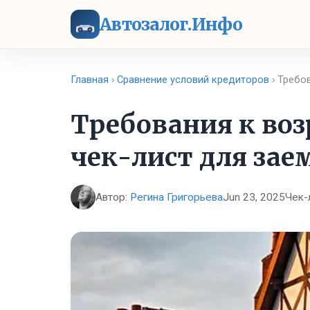
Автозалог.Инфо
Главная
›
Сравнение условий кредиторов
› Требов
Требования к возр
чек-лист для за
Автор:
Регина Григорьева
Jun 23, 2025
Чек-