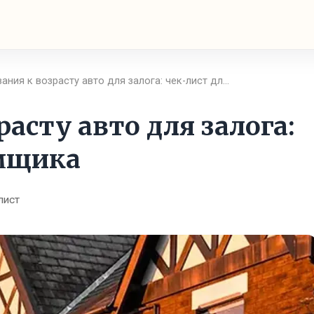
ания к возрасту авто для залога: чек-лист дл…
асту авто для залога:
емщика
лист