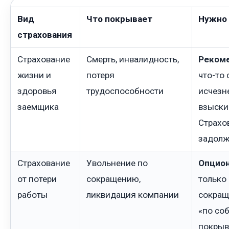
Вид
Что покрывает
Нужно 
страхования
Страхование
Смерть, инвалидность,
Рекоме
жизни и
потеря
что-то 
здоровья
трудоспособности
исчезне
заемщика
взыски
Страхо
задолж
Страхование
Увольнение по
Опцион
от потери
сокращению,
только
работы
ликвидация компании
сокращ
«по со
покрыв