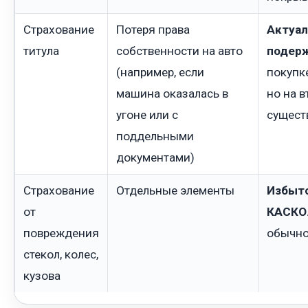
Страхование
Потеря права
Актуал
титула
собственности на авто
подерж
(например, если
покупке
машина оказалась в
но на 
угоне или с
сущест
поддельными
документами)
Страхование
Отдельные элементы
Избыто
от
КАСКО
повреждения
обычно
стекол, колес,
кузова