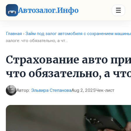
Автозалог.Инфо
☰
Главная
›
Займ под залог автомобиля с сохранением машины
залоге: что обязательно, а чт…
Страхование авто при
что обязательно, а ч
Автор:
Эльвира Степанова
Aug 2, 2025
Чек-лист