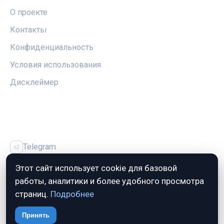
О проекте
Контакты
Конфиденциальность
Условия использования
Дисклеймер
СОЦСЕТИ
Telegram
Vk
Этот сайт использует cookie для базовой
работы, аналитики и более удобного просмотра
страниц.
Подробнее
© 2026 Автозалог.Инфо. Все права защищены.
Принять