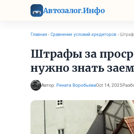
Автозалог.Инфо
Главная
›
Сравнение условий кредиторов
› Штраф
Штрафы за проср
нужно знать зае
Автор:
Рената Воробьёва
Oct 14, 2025
Разб