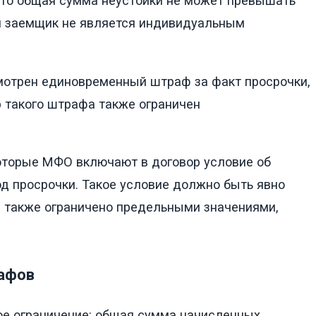
что общая сумма неустойки не может превышать
ли заемщик не является индивидуальным
мотрен единовременный штраф за факт просрочки,
р такого штрафа также ограничен
торые МФО включают в договор условие об
од просрочки. Такое условие должно быть явно
ие также ограничено предельными значениями,
рафов
ое ограничение: общая сумма начисленных