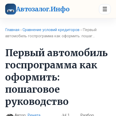
Автозалог.Инфо
☰
Главная
›
Сравнение условий кредиторов
› Первый
автомобиль госпрограмма как оформить: пошаг…
Первый автомобиль
госпрограмма как
оформить:
пошаговое
руководство
Автор:
Рената
Jul 1,
Разбор