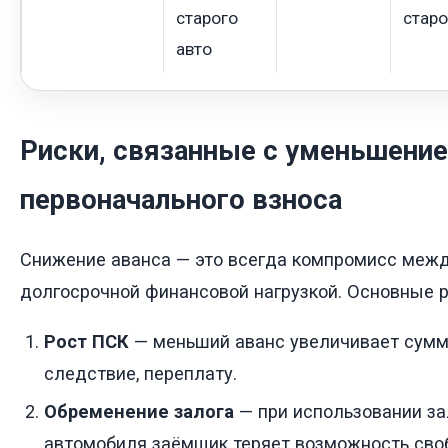
старого
старо
авто
Риски, связанные с уменьшени
первоначального взноса
Снижение аванса — это всегда компромисс межд
долгосрочной финансовой нагрузкой. Основные р
Рост ПСК
— меньший аванс увеличивает сумму
следствие, переплату.
Обременение залога
— при использовании за
автомобиля заёмщик теряет возможность сво