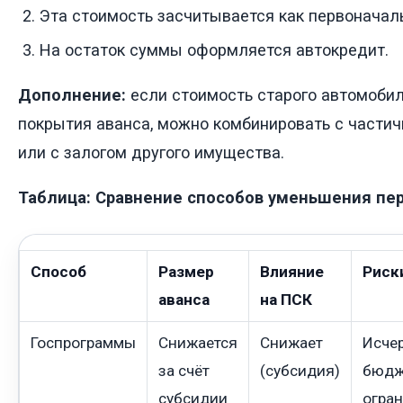
Эта стоимость засчитывается как первоначал
На остаток суммы оформляется автокредит.
Дополнение:
если стоимость старого автомоби
покрытия аванса, можно комбинировать с част
или с залогом другого имущества.
Таблица: Сравнение способов уменьшения пе
Способ
Размер
Влияние
Риск
аванса
на ПСК
Госпрограммы
Снижается
Снижает
Исче
за счёт
(субсидия)
бюдж
субсидии
огра