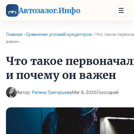
Автозалог.Инфо
☰
Главная
›
Сравнение условий кредиторов
› Что такое первон
важен…
Что такое первонача
и почему он важен
Автор:
Регина Григорьева
Mar 8, 2026
Глоссарий