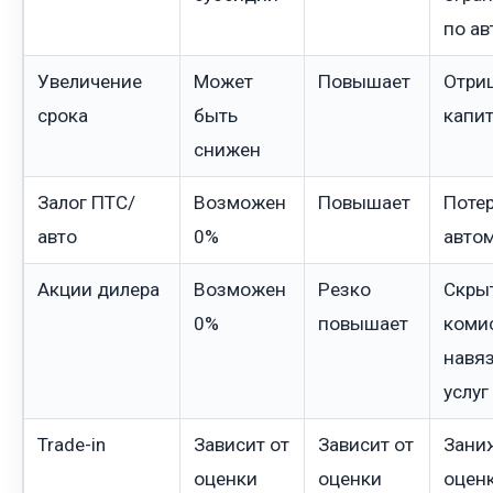
по ав
Увеличение
Может
Повышает
Отри
срока
быть
капи
снижен
Залог ПТС/
Возможен
Повышает
Потер
авто
0%
авто
Акции дилера
Возможен
Резко
Скры
0%
повышает
коми
навя
услуг
Trade-in
Зависит от
Зависит от
Зани
оценки
оценки
оцен