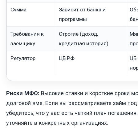
Сумма
Зависит от банка и
Об
программы
ба
Требования к
Строгие (доход,
Мяг
заемщику
кредитная история)
про
Регулятор
ЦБ РФ
ЦБ 
но
Риски МФО:
Высокие ставки и короткие сроки мо
долговой яме. Если вы рассматриваете займ под
убедитесь, что у вас есть четкий план погашения
уточняйте в конкретных организациях.